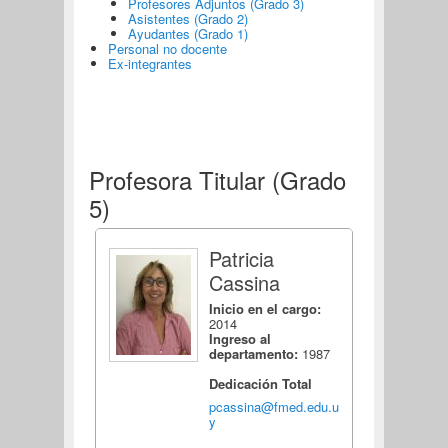
Profesores Adjuntos (Grado 3)
Asistentes (Grado 2)
Ayudantes (Grado 1)
Personal no docente
Ex-integrantes
Profesora Titular (Grado
5)
Patricia
Cassina
Inicio en el cargo:
2014
Ingreso al
departamento:
1987
Dedicación Total
pcassina@fmed.edu.u
y