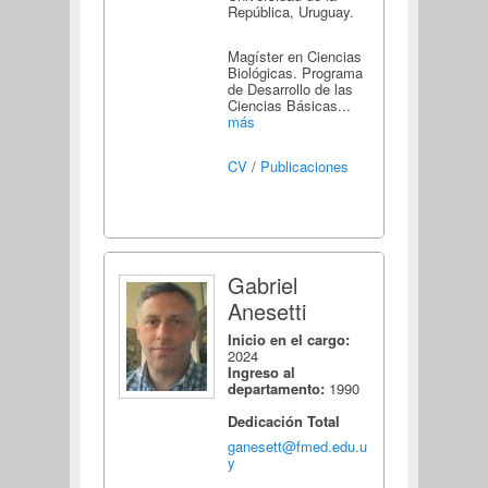
República, Uruguay.
Magíster en Ciencias
Biológicas. Programa
de Desarrollo de las
Ciencias Básicas...
más
CV
/
Publicaciones
Gabriel
Anesetti
Inicio en el cargo:
2024
Ingreso al
departamento:
1990
Dedicación Total
ganesett@fmed.edu.u
y