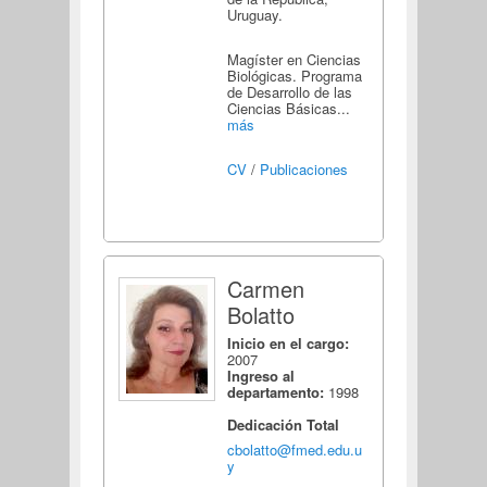
Uruguay.
Magíster en Ciencias
Biológicas. Programa
de Desarrollo de las
Ciencias Básicas...
más
CV
/
Publicaciones
Carmen
Bolatto
Inicio en el cargo:
2007
Ingreso al
departamento:
1998
Dedicación Total
cbolatto@fmed.edu.u
y