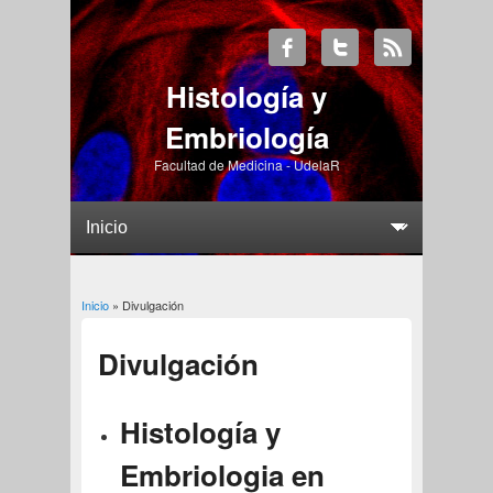
Histología y
Embriología
Facultad de Medicina - UdelaR
Usted está aquí
Inicio
» Divulgación
Divulgación
Histología y
Embriologia en