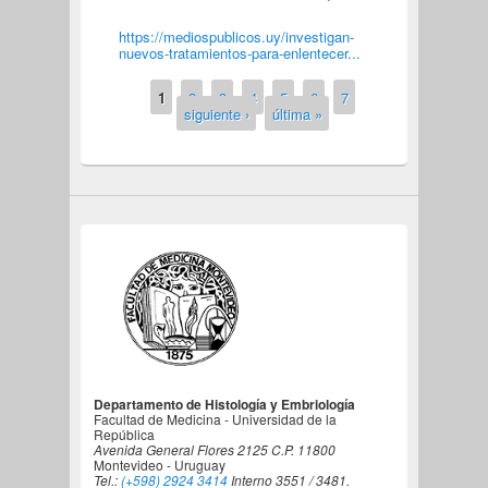
https://mediospublicos.uy/investigan-
nuevos-tratamientos-para-enlentecer...
Páginas
1
2
3
4
5
6
7
siguiente ›
última »
Departamento de Histología y Embriología
Facultad de Medicina - Universidad de la
República
Avenida General Flores 2125 C.P. 11800
Montevideo - Uruguay
Tel.:
(+598) 2924 3414
Interno 3551 / 3481.