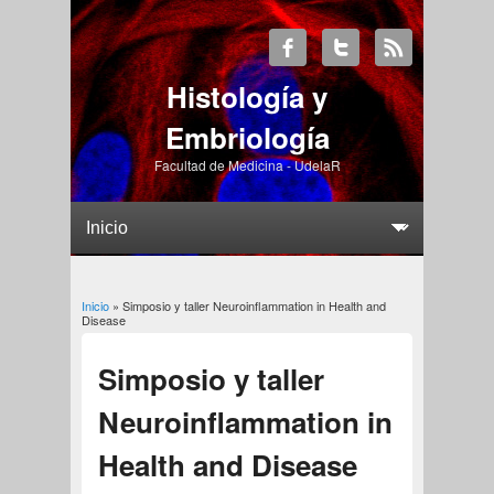
Histología y
Embriología
Facultad de Medicina - UdelaR
Usted está aquí
Inicio
» Simposio y taller Neuroinflammation in Health and
Disease
Simposio y taller
Neuroinflammation in
Health and Disease