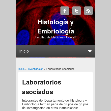
Histología y
Embriología
Facultad de Medicina - UdelaR
Usted está aquí
Inicio
»
Investigación
» Laboratorios asociados
Laboratorios
asociados
Integrantes del Departamento de Histología y
Embriología forman parte de grupos de grupos
de investigación en otras instituciones: